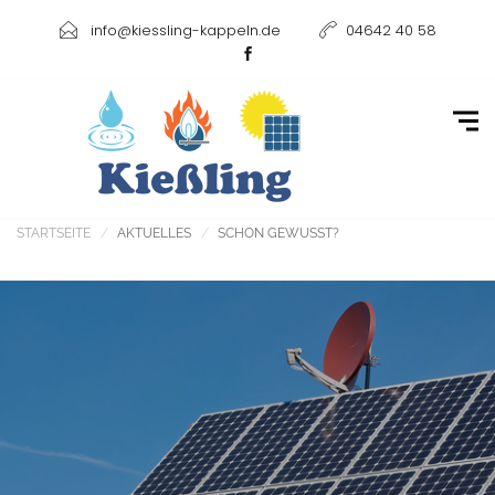
info@kiessling-kappeln.de
04642 40 58
Schon gewusst?
STARTSEITE
AKTUELLES
SCHON GEWUSST?